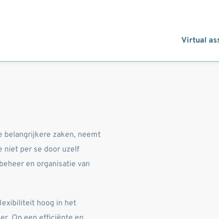
Virtual as
Om als bedrijf te kunnen blijven focussen op de belangrijkere zaken, neemt 
niet per se door uzelf 
beheer en organisatie van 
xibiliteit hoog in het 
ler. Op een efficiënte en 