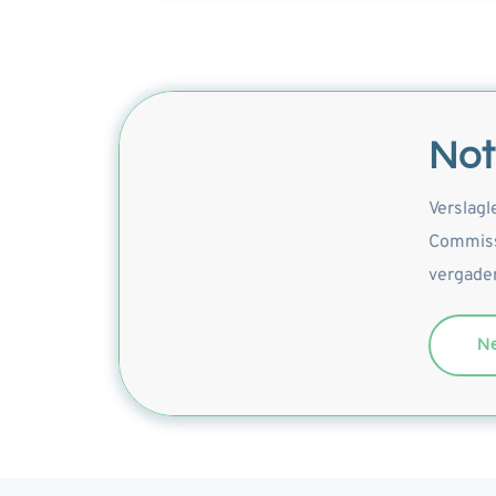
Not
Verslagl
Commissa
vergaderi
N