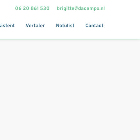
06 20 861 530
brigitte@dacampo.nl
sistent
Vertaler
Notulist
Contact